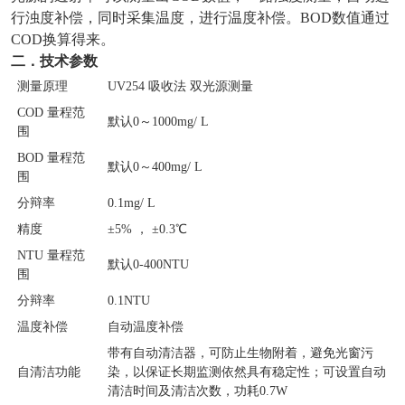
行浊度补偿，同时采集温度，进行温度补偿。BOD数值通过
COD换算得来。
二．技术参数
测量原理
UV254 吸收法 双光源测量
COD 量程范
默认0～1000mg/ L
围
BOD 量程范
默认0～400mg/ L
围
分辩率
0.1mg/ L
精度
±5% ， ±0.3℃
NTU 量程范
默认0-400NTU
围
分辩率
0.1NTU
温度补偿
自动温度补偿
带有自动清洁器，可防止生物附着，避免光窗污
自清洁功能
染，以保证长期监测依然具有稳定性；可设置自动
清洁时间及清洁次数，功耗0.7W