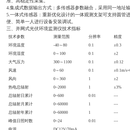
准、高稳定性采集。
4.集成式数据输出方式：多传感器参数融合，采用同一地址
5.一体式传感器：重新优化设计的一体观测支架可支持圆管
便、简单一人进行设备安装调试。
三、并网式光伏环境监测仪技术指标
技术参数
测量范围
分辨率
精度
环境温度
-40～80
0.1
±0.3
环境湿度
0～100
0.1
±2
大气压力
300～1100
0.1
±0.12
风速
0～60
0.1
±0.1m/s+
风向
0～360
1
±2
热电总辐射
0~2000
1
±3%
总辐射日累计
0~600
0.01
---
总辐射月累计
0~60000
1
---
总辐射年累计
0~60000
1
---
峰值日照时数
0~24
0.01
---
电源
DC12V/70mA