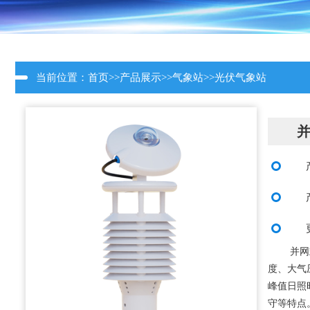
当前位置：
首页
>>
产品展示
>>
气象站
>>
光伏气象站
并网
度、大气
峰值日照
守等特点