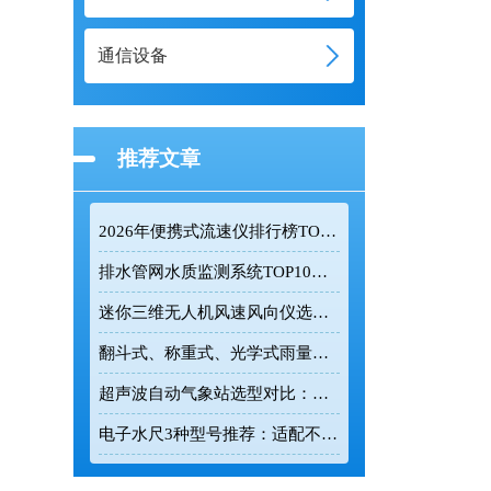
通信设备
推荐文章
2026年便携式流速仪排行榜TOP10：采购前必看的实力榜单
排水管网水质监测系统TOP10推荐榜单
迷你三维无人机风速风向仪选型：云境天合TH-F1H助力空中风场监测
翻斗式、称重式、光学式雨量计精度大横评：哪种雨量计测量最准？
超声波自动气象站选型对比：云境天合 TH-CQX6 与天蔚 TW-CQX5 推荐
电子水尺3种型号推荐：适配不同水深监测场景