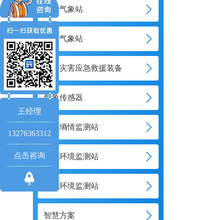
移动气象站
农业气象站
地质灾害应急救援装备
气象传感器
王经理
土壤墒情监测站
13276363312
点击咨询
水文环境监测站
大气环境监测站
智慧方案