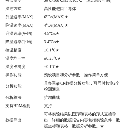
热盖温度
30℃-108℃(默认105℃，热盖温度可调)
温控方式
高性能进口半导体
升温速率(MAX)
6℃/s(MAX)★
降温速率(MAX)
4℃/s(MAX)★
升温速率(平均)
4.5℃/s★
降温速率(平均)
3.4℃/s★
控温精度
±0.1℃★
温度均一性
±0.25℃★
温度准确度
±0.1℃★
操作功能
预设项目和分析参数，操作简单方便
具多重qPCR数据分析功能，可同时检测2个
分析功能
检测通道
分析算法
扩增曲线
支持HRM检测
支持
可将实验结果以图形和表格的形式直接导
数据导出
出；详细的数据报告内容包括实验条件，数
据坐标和表格，数据分析参数。★