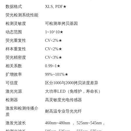
数据格式
XLS, PDF★
荧光检测系统性能
检测灵敏度
可检测单拷贝基因
动态范围
1~10^10★
荧光重复性
CV<2%★
样本重复性
CV<2%★
荧光精密度
CV<3%★
相关系数
0.99~1★
扩增效率
99%~101%★
可信度
区分1000与2000拷贝浓度差异
激光光源
大功率LED（免维护，寿命长）
检测器
高灵敏度光电传感器
激发和检测传播介
耐高温专业导光光纤
质
激发光波长
460nm~480nm ， 525nm~545nm，