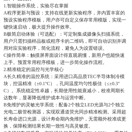
1.智能操作系统，实验尽在掌握
A程序更新与预设：支持在线更新实验程序，并内置丰富的
预设实验程序模板，用户亦可自定义保存常用模版，实现一
键快速启动，极大提升操作效率。
B极简启动体验（可选配）：可定制集成摄像头扫描系统，
用户只需扫描样品板或程序卡的二维码，即可自动识别并调
用对应实验程序，简化流程，避免人为设置错误。
C操作简单：触摸屏界面设计得直观易懂，新用户也能快速
上手。预置常用程序模板，进一步简化操作流程。
2.精准稳定的温控与光学核心
A长久精准的温控系统：采用进口高品质TEC半导体制冷模
块，控温精准（±0.1°C），孔间温度均匀性极佳（≤±0.3°
C）。系统稳定性卓越，长期使用性能衰减小，校准周期长
达数年，显著降低维护成本与运营中断。
B免维护的灵敏光学系统：配备2个独立LED光源与2个独立
光电二极管检测器，实现双通道荧光同步精准检测。采用超
长寿命进口光源，设计寿命期内免维护，无需额外校准或更
换，保障检测结果长期一致性与高灵敏度。