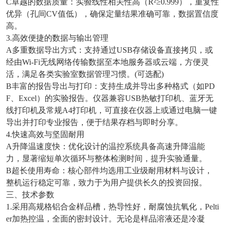
C卓越的数据质量：实验线性相关性高（R²≥0.999），重复性
优异（孔间CV值低），确保定量结果准确可靠，数据置信度
高。
3.高效便捷的数据与输出管理
A多重数据导出方式：支持通过USB存储设备直接拷贝，或
经由Wi-Fi无线网络传输数据至本地服务器或云端，方便灵
活，满足各类实验室数据管理习惯。(可选配)
B丰富的报告导出与打印：支持生成并导出多种格式（如PD
F、Excel）的实验报告。仪器兼容USB热敏打印机、蓝牙无
线打印机及常规A4打印机，可直接在仪器上或通过电脑一键
导出并打印专业报告，便于结果存档与即时分享。
4.快速高效与坚固耐用
A升降温速度快：优化设计的温控系统具备高速升降温能
力，显著缩短单次循环与整体检测时间，提升实验通量。
B超长使用寿命：核心部件均选用工业级耐用材料与设计，
整机运行稳定可靠，致力于为用户提供长久的投资回报。
三、技术参数
1.采用高规格铝合金样品槽，热导性好，耐腐蚀抗氧化，Pelti
er加热控温，全面的密封设计。无论是样品溶液还是冷凝