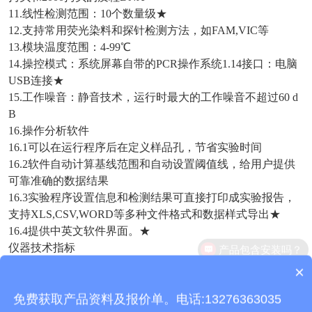
11.线性检测范围：10个数量级★
12.支持常用荧光染料和探针检测方法，如FAM,VIC等
13.模块温度范围：4-99℃
14.操控模式：系统屏幕自带的PCR操作系统1.14接口：电脑
USB连接★
15.工作噪音：静音技术，运行时最大的工作噪音不超过60 d
B
16.操作分析软件
16.1可以在运行程序后在定义样品孔，节省实验时间
16.2软件自动计算基线范围和自动设置阈值线，给用户提供
可靠准确的数据结果
16.3实验程序设置信息和检测结果可直接打印成实验报告，
支持XLS,CSV,WORD等多种文件格式和数据样式导出★
16.4提供中英文软件界面。★
仪器技术指标
基本性能
×
质保时间是多久？
外形尺寸
350*384*184.5mm
免费获取产品资料及报价单。电话:13276363035
重量
5.4Kg