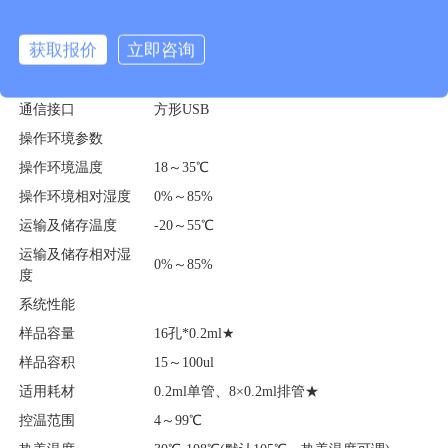
电源
220V
获取报价
立即咨询
功率
最大工作功率300w
操作系统
自带android操作屏幕
通信接口
方形USB
操作环境参数
操作环境温度
18～35℃
操作环境相对湿度
0%～85%
运输及储存温度
-20～55℃
运输及储存相对湿
0%～85%
度
系统性能
样品容量
16孔*0.2ml★
样品容积
15～100ul
适用耗材
0.2ml单管、8×0.2ml排管★
控温范围
4～99℃