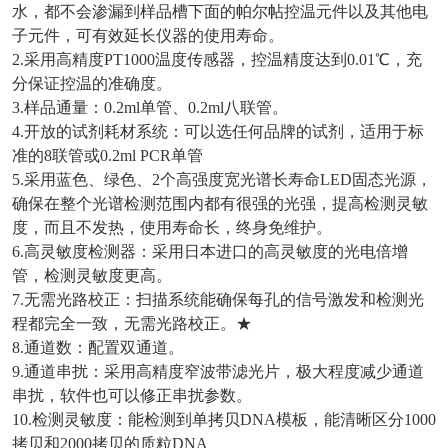
水，都不会渗漏到样品槽下面的帕尔帖控温元件以及其他电
子元件，可有效延长仪器的使用寿命。
2.采用高精度PT1000温度传感器，控温精度达到0.01℃，充
分保证控温的准确度。
3.样品通量：0.2ml单管、0.2ml八联管。
4.开放的试剂耗材系统：可以选任何品牌的试剂，适用于标
准的8联管或0.2ml PCR单管
5.采用蓝色、绿色、2个高强度宽光谱长寿命LED固态光源，
确保在整个光谱检测范围内都有很强的光强，提高检测灵敏
度，而且不发热，使用寿命长，终身免维护。
6.高灵敏度检测器：采用日本进口的高灵敏度的光电倍增
管，检测灵敏度更高。
7.无需光路校正：扫描系统能确保每孔的信号激发和检测光
程都完全一致，无需光路校正。★
8.通道数：配置双通道。
9.通道串扰：采用高精度窄波带滤光片，极大程度减少通道
串扰，软件也可以修正串扰参数。
10.检测灵敏度：能检测到单拷贝DNA模板，能清晰区分1000
拷贝和2000拷贝的质粒DNA