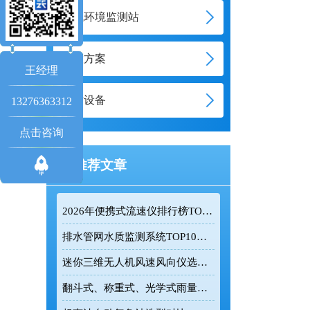
大气环境监测站
智慧方案
王经理
通信设备
13276363312
点击咨询
推荐文章
2026年便携式流速仪排行榜TOP10：采购前必看的实力榜单
排水管网水质监测系统TOP10推荐榜单
迷你三维无人机风速风向仪选型：云境天合TH-F1H助力空中风场监测
翻斗式、称重式、光学式雨量计精度大横评：哪种雨量计测量最准？