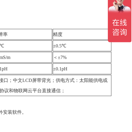
辨率
精度
1℃
±0.5℃
2mS/m
＜±7%
01pH
±0.1pH
85接口；中文LCD屏带背光；供电方式：太阳能供电或
TT协议和物联网云平台直接通信；
额外安装软件。