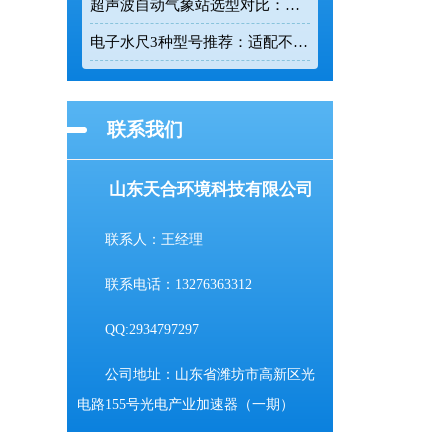
超声波自动气象站选型对比：云境天合 TH-CQX6 与天蔚 TW-CQX5 推荐
电子水尺3种型号推荐：适配不同水深监测场景
联系我们
山东天合环境科技有限公司
联系人：王经理
联系电话：13276363312
QQ:2934797297
公司地址：山东省潍坊市高新区光
电路155号光电产业加速器（一期）