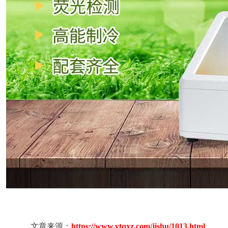
文章来源：
https://www.ytqxz.com/jishu/1013.html