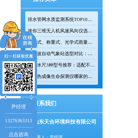
排水管网水质监测系统TOP10推荐榜单
迷你三维无人机风速风向仪选型：云境天合TH-F1H助力空中风场监测
翻斗式、称重式、光学式雨量计精度大横评：哪种雨量计测量最准？
超声波自动气象站选型对比：云境天合 TH-CQX6 与天蔚 TW-CQX5 推荐
电子水尺3种型号推荐：适配不同水深监测场景
红外热成像生命探测仪哪家的好用？TH-860TH这款救援项目都在用
联系我们
尹经理
13276363313
山东天合环境科技有限公司
点击咨询
联系人：尹经理