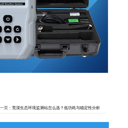
一页：
荒漠生态环境监测站​怎么选？低功耗与稳定性分析