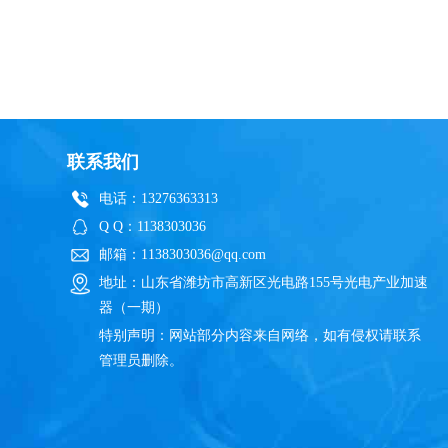
联系我们
电话：13276363313
Q Q：1138303036
邮箱：1138303036@qq.com
地址：山东省潍坊市高新区光电路155号光电产业加速
器（一期）
特别声明：网站部分内容来自网络，如有侵权请联系
管理员删除。