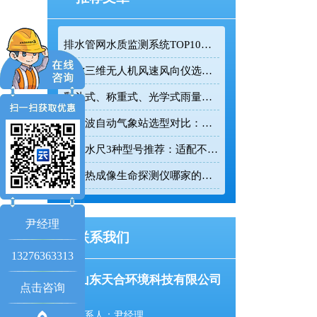
排水管网水质监测系统TOP10推荐榜单
迷你三维无人机风速风向仪选型：云境天合TH-F1H助力空中风场监测
翻斗式、称重式、光学式雨量计精度大横评：哪种雨量计测量最准？
超声波自动气象站选型对比：云境天合 TH-CQX6 与天蔚 TW-CQX5 推荐
电子水尺3种型号推荐：适配不同水深监测场景
红外热成像生命探测仪哪家的好用？TH-860TH这款救援项目都在用
尹经理
联系我们
13276363313
山东天合环境科技有限公司
点击咨询
联系人：尹经理