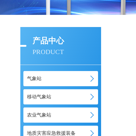
产品中心
PRODUCT
气象站
移动气象站
农业气象站
地质灾害应急救援装备