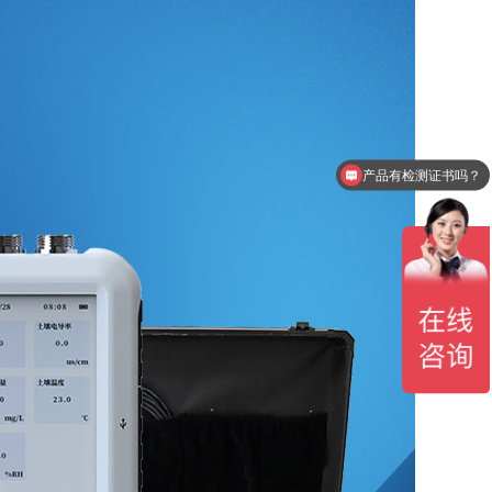
产品有检测证书吗？