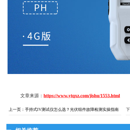
文章来源：
https://www.ytqxz.com/jishu/1553.html
上一页：
手持式IV测试仪怎么选？光伏组件故障检测实操指南
下