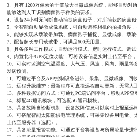
3、具有 1200万像素的千倍放大显微成像系统，能够自动
能够达到人工识别病菌孢子种类的要求。
4、设备24小时无间断自动捕捉病菌孢子，对所捕获的病菌
5、全智能自动显微成像系统，可自动调整相机的拍摄角度
6、能够实现从载玻带加载、病菌孢子捕捉、显微成像、载
7、配备超长专用载玻带，可满足600天用量。
8、具备多种工作模式，自动运行模式、定时运行模式、调
9、内置北斗/GPS定位功能，可将设备信息实时上传至平台
10、可实时监测空气温湿度、大气压、风速，风向、雨量等
发病预测。
11、可通过平台及APP控制设备进带、采集、显微成像、回
12、远程升级维护：最新程序可直接远程自动更新，无需人
13、多种数据访问方式：可通过PC端访问平台，移动APP
14、标配4G通讯模块，可选配5G通讯模块。
15、具备故障自诊断机制，设备故障信息可以实时上报至远
16、可搭配智能太阳能供电管理系统，可采集设备用电量、
上传至服务器（选配）。
17、具备流量报警功能。可通过平台将设备与所属流量卡进