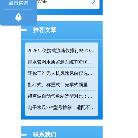
通信设备
点击咨询
推荐文章
2026年便携式流速仪排行榜TOP10：采购前必看的实力榜单
排水管网水质监测系统TOP10推荐榜单
迷你三维无人机风速风向仪选型：云境天合TH-F1H助力空中风场监测
翻斗式、称重式、光学式雨量计精度大横评：哪种雨量计测量最准？
超声波自动气象站选型对比：云境天合 TH-CQX6 与天蔚 TW-CQX5 推荐
电子水尺3种型号推荐：适配不同水深监测场景
联系我们