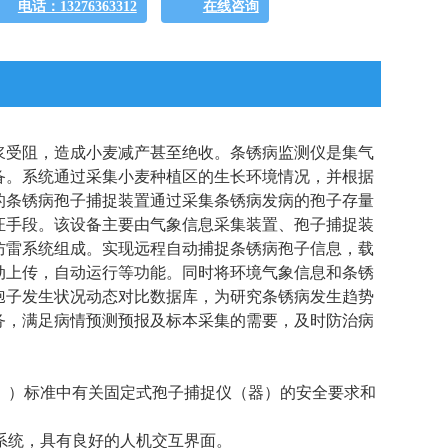
电话：13276363312
在线咨询
浆受阻，造成小麦减产甚至绝收。条锈病监测仪是集气
备。系统通过采集小麦种植区的生长环境情况，并根据
的条锈病孢子捕捉装置通过采集条锈病发病的孢子存量
证手段。该设备主要由气象信息采集装置、孢子捕捉装
防雷系统组成。实现远程自动捕捉条锈病孢子信息，载
动上传，自动运行等功能。同时将环境气象信息和条锈
孢子发生状况动态对比数据库，为研究条锈病发生趋势
务，满足病情预测预报及标本采集的需要，及时防治病
捕捉仪（器））标准中有关固定式孢子捕捉仪（器）的安全要求和
操作系统，具有良好的人机交互界面。