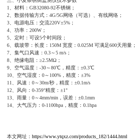
三、小麦条锈病监测仪技术参数
1、材料：GB32080-92不锈钢；
2、数据传输方式：4G/5G网络（可选）、有线网络；
3、电源电压：交流220V±5%；
4、功率：200W；
5、定时：可设5个时间段；
6、载玻带：长度：150M 宽度：0.025M 可满足600天用量；
7、集气口风速：0.3～5 m/s；
8、绝缘电阻：≥2.5MΩ；
9、空气温度：-30～80℃，精度：±0.3℃
10、空气湿度：0～100%，精度：±3%
11、风速：0～30m/秒，精度：±0.1m/s
12、风向：0-359°精度：±1°
13、雨量：0～4mm/min，误差：±0.1mm
14、大气压力：0-1100hpa，精度：0.1hpa
本文网址：
https://www.ytqxz.com/products_182/1444.html