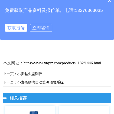
×
时随地联网管理。
产品包含安装吗？
10.可通过PC端、APP、微信等多种方式查看设备数据。
免费获取产品资料及报价单。电话:13276363035
三、 小麦吸浆虫监测仪技术参数
1、电源：太阳能板功率：60W，电池规格：12V 24AH
2、功耗：≤50W
获取报价
立即咨询
3、诱虫装置：色板
4、绝缘电阻：≥2.5 MΩ
本文网址：
https://www.ytqxz.com/products_182/1446.html
上一页：
小麦黏虫监测仪
下一页：
小麦条锈病自动监测预警系统
相关推荐