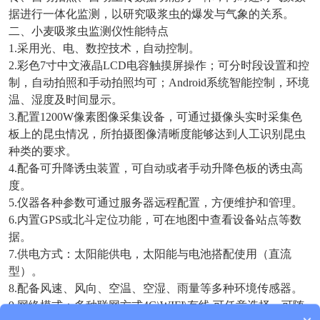
据进行一体化监测，以研究吸浆虫的爆发与气象的关系。
二、小麦吸浆虫监测仪性能特点
1.采用光、电、数控技术，自动控制。
2.彩色7寸中文液晶LCD电容触摸屏操作；可分时段设置和控
制，自动拍照和手动拍照均可；Android系统智能控制，环境
温、湿度及时间显示。
3.配置1200W像素图像采集设备，可通过摄像头实时采集色
板上的昆虫情况，所拍摄图像清晰度能够达到人工识别昆虫
种类的要求。
4.配备可升降诱虫装置，可自动或者手动升降色板的诱虫高
度。
5.仪器各种参数可通过服务器远程配置，方便维护和管理。
6.内置GPS或北斗定位功能，可在地图中查看设备站点等数
据。
7.供电方式：太阳能供电，太阳能与电池搭配使用（直流
型）。
8.配备风速、风向、空温、空湿、雨量等多种环境传感器。
9.网络模式：多种联网方式4G\WIFI\有线 可任意选择，可随