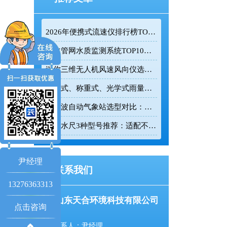
2026年便携式流速仪排行榜TOP10：采购前必看的实力榜单
排水管网水质监测系统TOP10推荐榜单
迷你三维无人机风速风向仪选型：云境天合TH-F1H助力空中风场监测
翻斗式、称重式、光学式雨量计精度大横评：哪种雨量计测量最准？
超声波自动气象站选型对比：云境天合 TH-CQX6 与天蔚 TW-CQX5 推荐
电子水尺3种型号推荐：适配不同水深监测场景
尹经理
联系我们
13276363313
山东天合环境科技有限公司
点击咨询
联系人：尹经理